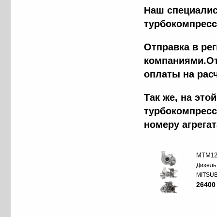
Наш специалис
турбокомпресс
Отправка в ре
компаниями.От
оплаты на рас
Tак же, на эт
турбокомпресс
номеру агрега
MTM12
Дизель
MITSUB
26400