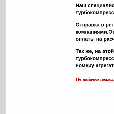
Наш специалис
турбокомпресс
Отправка в ре
компаниями.От
оплаты на рас
Tак же, на эт
турбокомпресс
номеру агрега
Не найдено подхо