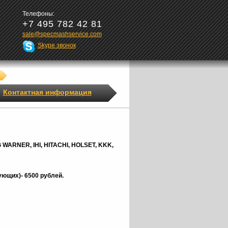
Телефоны:
+7 495 782 42 81
sale@specmashservice.com
Skype звонок
Контактная информация
G
WARNER,
IHI, HITACHI, HOLSET, KKK,
ющих)- 6500 рублей.