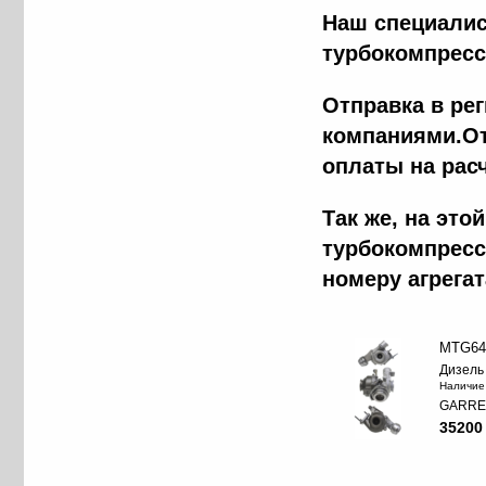
Наш специалис
турбокомпресс
Отправка в ре
компаниями.От
оплаты на рас
Tак же, на эт
турбокомпресс
номеру агрега
MTG64
Дизель
Наличие
GARRE
35200