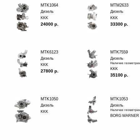
MTK1064
MTM2633
Дизель
Дизель
KKK
KKK
24000 p.
33300 p.
MTK6123
MTK7559
Дизель
Дизель
Наличие геометри
KKK
KKK
27800 p.
35100 p.
MTK1050
MTK1053
Дизель
Дизель
Наличие геометри
KKK
BORG WARNER