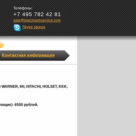
Телефоны:
+7 495 782 42 81
sale@specmashservice.com
Skype звонок
Контактная информация
G
WARNER,
IHI, HITACHI, HOLSET, KKK,
ющих)- 6500 рублей.