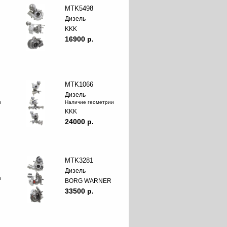
MTK5498
Дизель
KKK
16900 p.
MTK1066
Дизель
и
Наличие геометрии
KKK
24000 p.
MTK3281
Дизель
и
BORG WARNER
33500 p.