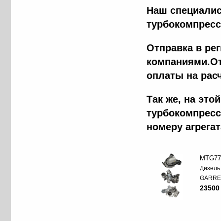
Наш специалис
турбокомпресс
Отправка в ре
компаниями.От
оплаты на рас
Tак же, на эт
турбокомпресс
номеру агрега
MTG77
Дизель
GARRE
23500