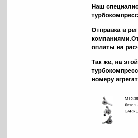
Наш специалис
турбокомпресс
Отправка в ре
компаниями.От
оплаты на рас
Tак же, на эт
турбокомпресс
номеру агрега
MTG06
Дизель
GARRE