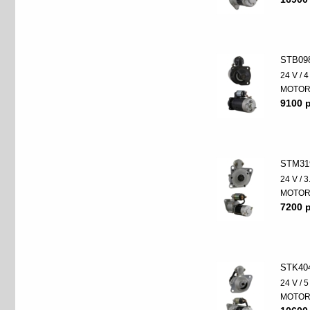
STB09
24 V / 
MOTO
9100 p
STM31
24 V / 
MOTO
7200 p
STK40
24 V / 
MOTO