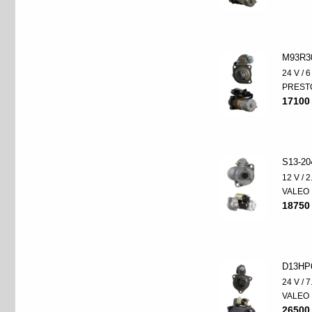
M93R3
24 V / 
PREST
17100
S13-20
12 V / 
VALEO
18750
D13HP
24 V / 
VALEO
26500