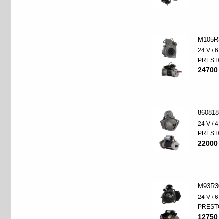
M105R
24 V / 
PREST
24700
860818
24 V / 
PREST
22000
M93R3
24 V / 
PREST
12750