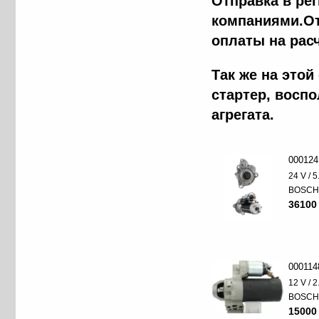
Отправка в ре
компаниями.От
оплаты на рас
Так же на это
стартер, восп
агрегата.
000124
24 V / 
BOSC
36100
000114
12 V / 
BOSC
15000