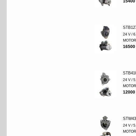
15400
STB12
24 V / 
MOTO
16500
STB41
24 V / 
MOTO
12000
STW43
24 V / 
MOTO