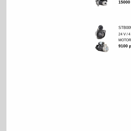
15000
STB00
24 V / 
MOTO
9100 p