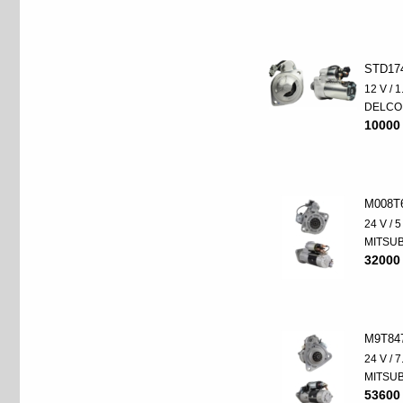
STD17
12 V / 
DELCO
10000
M008T
24 V / 
MITSUB
32000
M9T84
24 V / 
MITSUB
53600