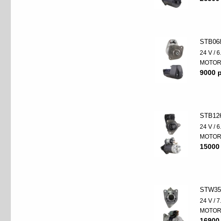
STB06
24 V / 
MOTO
9000 p
STB12
24 V / 
MOTO
15000
STW35
24 V / 
MOTO
16900