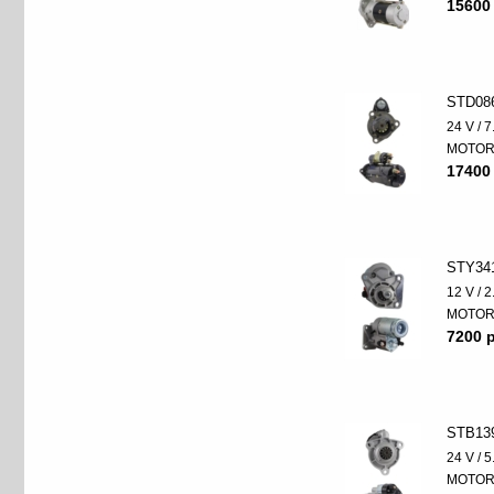
15600
STD08
24 V / 
MOTO
17400
STY34
12 V / 
MOTO
7200 p
STB13
24 V / 
MOTO