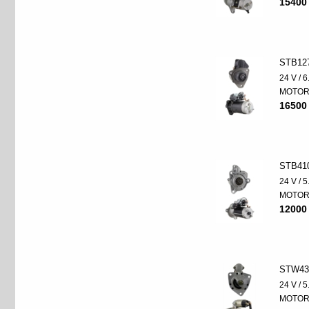
15400
STB12
24 V / 
MOTO
16500
STB41
24 V / 
MOTO
12000
STW43
24 V / 
MOTO