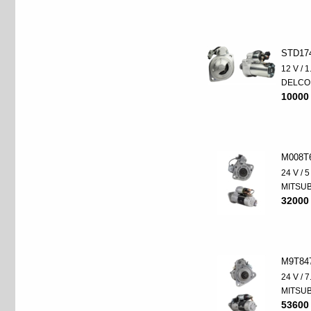
STD17
12 V / 
DELCO
10000
M008T
24 V / 
MITSUB
32000
M9T84
24 V / 
MITSUB
53600