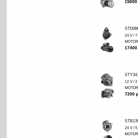
15600
STD08
24 V / 
MOTO
17400
STY34
12 V / 
MOTO
7200 p
STB13
24 V / 
MOTO