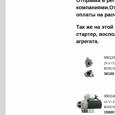
Отправка в ре
компаниями.От
оплаты на рас
Так же на это
стартер, восп
агрегата.
000124
24 V / 
BOSC
36100
000114
12 V / 
BOSC
15000