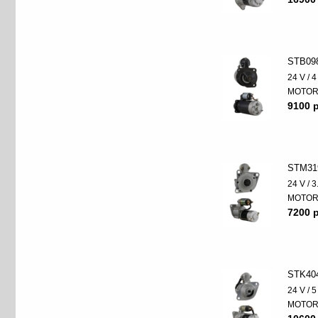
STB09
24 V / 
MOTO
9100 p
STM31
24 V / 
MOTO
7200 p
STK40
24 V / 
MOTO