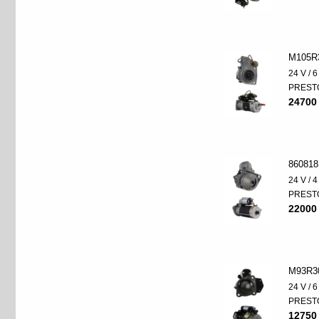
M105R
24 V / 
PREST
24700
860818
24 V / 
PREST
22000
M93R3
24 V / 
PREST
12750