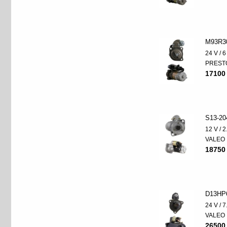
M93R3
24 V / 
PREST
17100
S13-20
12 V / 
VALEO
18750
D13HP
24 V / 
VALEO
26500