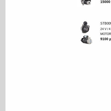
15000
STB00
24 V / 
MOTO
9100 p