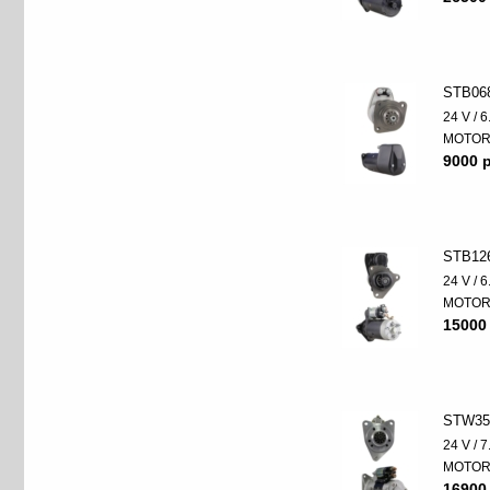
STB06
24 V / 
MOTO
9000 p
STB12
24 V / 
MOTO
15000
STW35
24 V / 
MOTO
16900