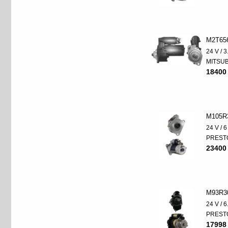
M2T65
24 V / 
MITSUB
18400
M105R
24 V / 
PREST
23400
M93R3
24 V / 
PREST
17998