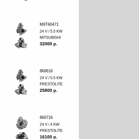
M9T60471
24 V / 5.5 KW
MITSUBISHI
32000 p.
860616
24 V / 5.5 KW
PRESTOLITE
25800 p.
860716
24 V / 4 KW
PRESTOLITE
16100 p.