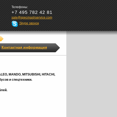
Телефоны:
+7 495 782 42 81
sale@specmashservice.com
Skype звонок
Контактная информация
ALEO, MANDO, MITSUBISHI, HITACHI,
усов и спецтехники.
блей.