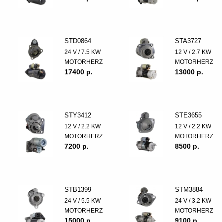
STD0864
STA3727
24 V / 7.5 KW
12 V / 2.7 KW
MOTORHERZ
MOTORHERZ
17400 p.
13000 p.
STY3412
STE3655
12 V / 2.2 KW
12 V / 2.2 KW
MOTORHERZ
MOTORHERZ
7200 p.
8500 p.
STB1399
STM3884
24 V / 5.5 KW
24 V / 3.2 KW
MOTORHERZ
MOTORHERZ
15000 p.
9100 p.