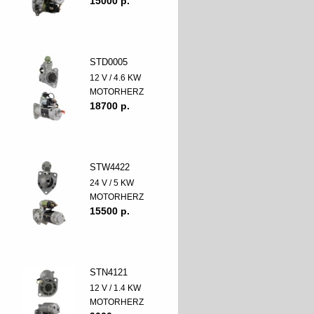
15000 p.
STD0005
12 V / 4.6 KW
MOTORHERZ
18700 p.
STW4422
24 V / 5 KW
MOTORHERZ
15500 p.
STN4121
12 V / 1.4 KW
MOTORHERZ