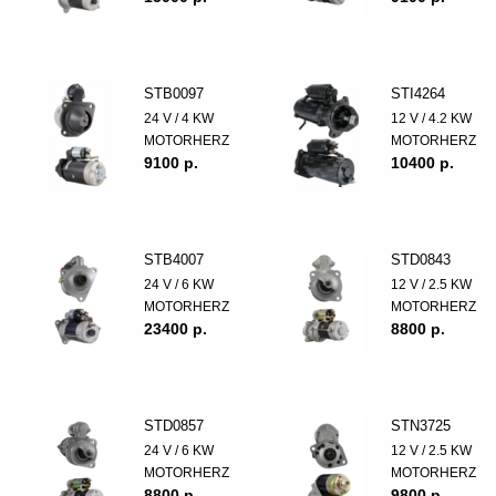
STB0097
STI4264
24 V / 4 KW
12 V / 4.2 KW
MOTORHERZ
MOTORHERZ
9100 p.
10400 p.
STB4007
STD0843
24 V / 6 KW
12 V / 2.5 KW
MOTORHERZ
MOTORHERZ
23400 p.
8800 p.
STD0857
STN3725
24 V / 6 KW
12 V / 2.5 KW
MOTORHERZ
MOTORHERZ
8800 p.
9800 p.