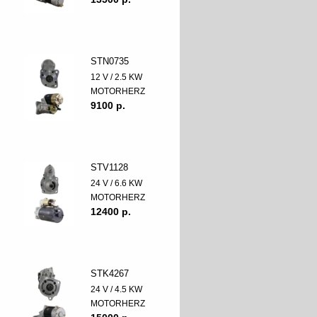
STN0735
12 V / 2.5 KW
MOTORHERZ
9100 p.
STV1128
24 V / 6.6 KW
MOTORHERZ
12400 p.
STK4267
24 V / 4.5 KW
MOTORHERZ