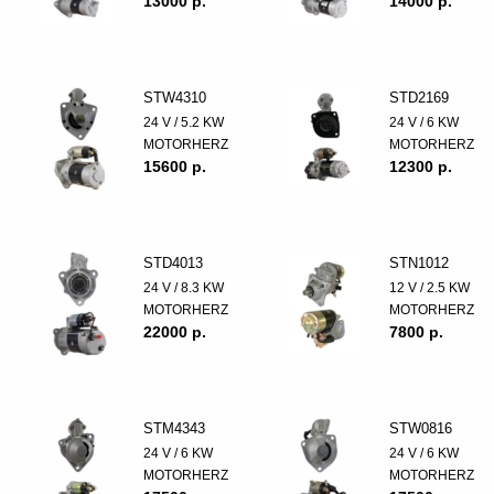
13000 p.
14000 p.
STW4310
STD2169
24 V / 5.2 KW
24 V / 6 KW
MOTORHERZ
MOTORHERZ
15600 p.
12300 p.
STD4013
STN1012
24 V / 8.3 KW
12 V / 2.5 KW
MOTORHERZ
MOTORHERZ
22000 p.
7800 p.
STM4343
STW0816
24 V / 6 KW
24 V / 6 KW
MOTORHERZ
MOTORHERZ