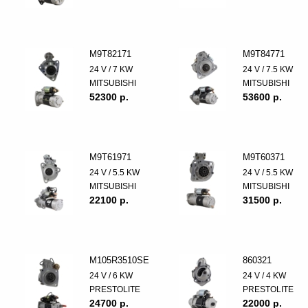
M9T82171
M9T84771
24 V / 7 KW
24 V / 7.5 KW
MITSUBISHI
MITSUBISHI
52300 p.
53600 p.
M9T61971
M9T60371
24 V / 5.5 KW
24 V / 5.5 KW
MITSUBISHI
MITSUBISHI
22100 p.
31500 p.
M105R3510SE
860321
24 V / 6 KW
24 V / 4 KW
PRESTOLITE
PRESTOLITE
24700 p.
22000 p.