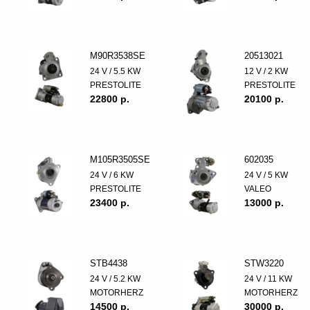
M90R3538SE
20513021
24 V / 5.5 KW
12 V / 2 KW
PRESTOLITE
PRESTOLITE
22800 p.
20100 p.
M105R3505SE
602035
24 V / 6 KW
24 V / 5 KW
PRESTOLITE
VALEO
23400 p.
13000 p.
STB4438
STW3220
24 V / 5.2 KW
24 V / 11 KW
MOTORHERZ
MOTORHERZ
14500 p.
30000 p.