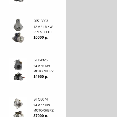
20513003
12 V / 1.8 KW
PRESTOLITE
10000 p.
STD4326
24 V / 6 KW
MOTORHERZ
14950 p.
STQ3074
24 V / 7 KW
MOTORHERZ
37000 p.