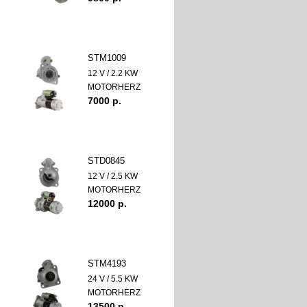
STM1009
12 V / 2.2 KW
MOTORHERZ
7000 p.
STD0845
12 V / 2.5 KW
MOTORHERZ
12000 p.
STM4193
24 V / 5.5 KW
MOTORHERZ
13500 p.