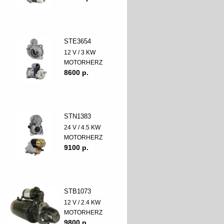
STE3654
12 V / 3 KW
MOTORHERZ
8600 p.
STN1383
24 V / 4.5 KW
MOTORHERZ
9100 p.
STB1073
12 V / 2.4 KW
MOTORHERZ
9800 p.