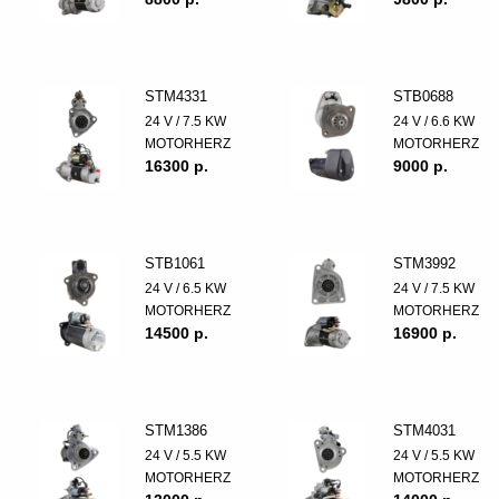
STM4331
STB0688
24 V / 7.5 KW
24 V / 6.6 KW
MOTORHERZ
MOTORHERZ
16300 p.
9000 p.
STB1061
STM3992
24 V / 6.5 KW
24 V / 7.5 KW
MOTORHERZ
MOTORHERZ
14500 p.
16900 p.
STM1386
STM4031
24 V / 5.5 KW
24 V / 5.5 KW
MOTORHERZ
MOTORHERZ