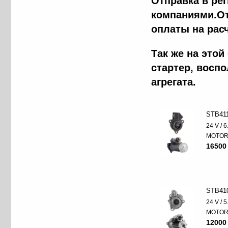
Отправка в ре
компаниями.От
оплаты на рас
Так же на это
стартер, восп
агрегата.
STB41
24 V / 
MOTO
16500
STB41
24 V / 
MOTO
12000