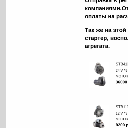
Отправка в ре
компаниями.От
оплаты на рас
Так же на это
стартер, восп
агрегата.
STB41
24 V / 
MOTO
36000
STB11
12 V / 
MOTO
9200 p