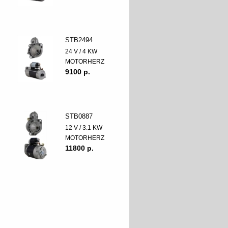
STB2494
24 V / 4 KW
MOTORHERZ
9100 p.
STB0887
12 V / 3.1 KW
MOTORHERZ
11800 p.