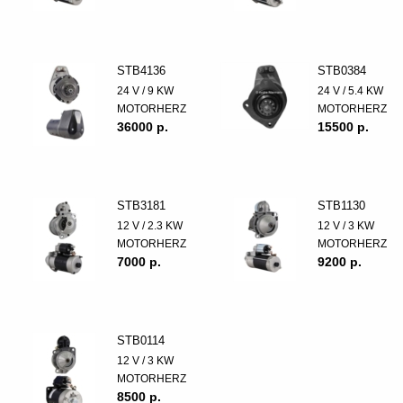
STB4136
STB0384
24 V / 9 KW
24 V / 5.4 KW
MOTORHERZ
MOTORHERZ
36000 p.
15500 p.
STB3181
STB1130
12 V / 2.3 KW
12 V / 3 KW
MOTORHERZ
MOTORHERZ
7000 p.
9200 p.
STB0114
12 V / 3 KW
MOTORHERZ
8500 p.