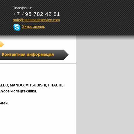
Телефоны:
+7 495 782 42 81
sale@specmashservice.com
Skype звонок
Контактная информация
ALEO, MANDO, MITSUBISHI, HITACHI,
усов и спецтехники.
блей.