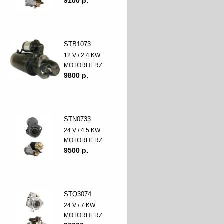
9100 p.
STB1073
12 V / 2.4 KW
MOTORHERZ
9800 p.
STN0733
24 V / 4.5 KW
MOTORHERZ
9500 p.
STQ3074
24 V / 7 KW
MOTORHERZ