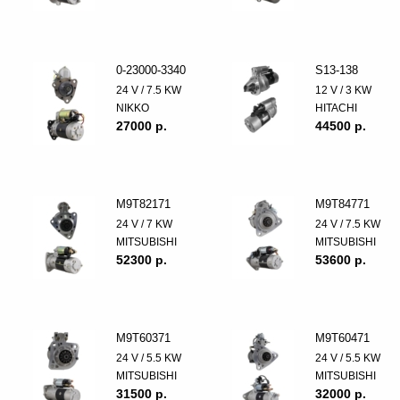
0-23000-3340
S13-138
24 V / 7.5 KW
12 V / 3 KW
NIKKO
HITACHI
27000 p.
44500 p.
M9T82171
M9T84771
24 V / 7 KW
24 V / 7.5 KW
MITSUBISHI
MITSUBISHI
52300 p.
53600 p.
M9T60371
M9T60471
24 V / 5.5 KW
24 V / 5.5 KW
MITSUBISHI
MITSUBISHI
31500 p.
32000 p.