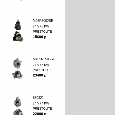
M93R3002SE
24 V / 6 KW
PRESTOLITE
15600 p.
M105R3505SE
24 V / 6 KW
PRESTOLITE
23400 p.
860321
24 V / 4 KW
PRESTOLITE
22000 p.