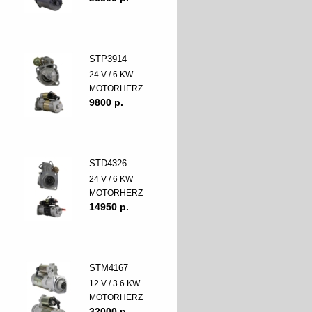
STP3914
24 V / 6 KW
MOTORHERZ
9800 p.
STD4326
24 V / 6 KW
MOTORHERZ
14950 p.
STM4167
12 V / 3.6 KW
MOTORHERZ
32000 p.