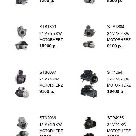
7200 p.
8500 p.
STB1399
STM3884
24 V / 5.5 KW
24 V / 3.2 KW
MOTORHERZ
MOTORHERZ
15000 p.
9100 p.
STB0097
STI4264
24 V / 4 KW
12 V / 4.2 KW
MOTORHERZ
MOTORHERZ
9100 p.
10400 p.
STN2036
STR4935
12 V / 2.5 KW
24 V / 6 KW
MOTORHERZ
MOTORHERZ