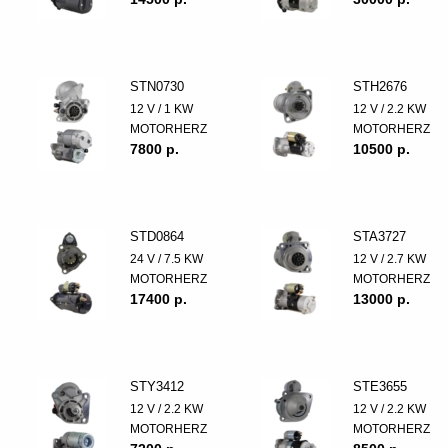
STN0730
STH2676
12 V / 1 KW
12 V / 2.2 KW
MOTORHERZ
MOTORHERZ
7800 p.
10500 p.
STD0864
STA3727
24 V / 7.5 KW
12 V / 2.7 KW
MOTORHERZ
MOTORHERZ
17400 p.
13000 p.
STY3412
STE3655
12 V / 2.2 KW
12 V / 2.2 KW
MOTORHERZ
MOTORHERZ