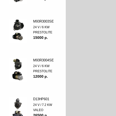
M93R3003SE
24 V / 6 KW
PRESTOLITE
15000 p.
M93R3004SE
24 V / 6 KW
PRESTOLITE
12000 p.
D13HP601
24 V / 7.2 KW
VALEO
26500 p.