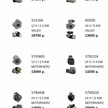
S13-204
602035
12 V / 2.2 KW
24 V / 5 KW
VALEO
VALEO
18750 p.
13000 p.
STH3603
STB2219
12 V / 2.5 KW
24 V / 5.4 KW
MOTORHERZ
MOTORHERZ
13000 p.
13200 p.
STB4438
STW3220
24 V / 5.2 KW
24 V / 11 KW
MOTORHERZ
MOTORHERZ
14500 p.
30000 p.