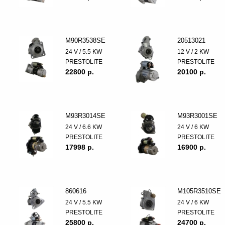
M90R3538SE
20513021
24 V / 5.5 KW
12 V / 2 KW
PRESTOLITE
PRESTOLITE
22800 p.
20100 p.
M93R3014SE
M93R3001SE
24 V / 6.6 KW
24 V / 6 KW
PRESTOLITE
PRESTOLITE
17998 p.
16900 p.
860616
M105R3510SE
24 V / 5.5 KW
24 V / 6 KW
PRESTOLITE
PRESTOLITE
25800 p.
24700 p.