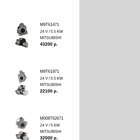
M9T61471
24 V / 5.5 KW
MITSUBISHI
43200 p.
M9T61971
24 V / 5.5 KW
MITSUBISHI
22100 p.
M008T62671
24 V / 5 KW
MITSUBISHI
32000 p.