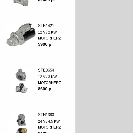
STB1421
12 V / 2 KW
MOTORHERZ
5900 p.
STE3654
12 V / 3 KW
MOTORHERZ
8600 p.
STN1383
24 V / 4.5 KW
MOTORHERZ