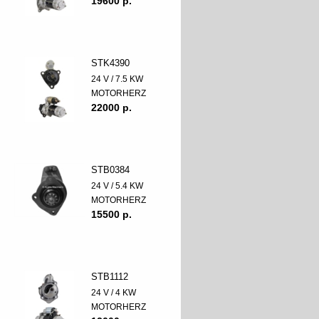
19600 p.
STK4390
24 V / 7.5 KW
MOTORHERZ
22000 p.
STB0384
24 V / 5.4 KW
MOTORHERZ
15500 p.
STB1112
24 V / 4 KW
MOTORHERZ