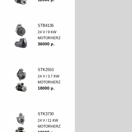
STB4136
24 V / 9 KW
MOTORHERZ
36000 p.
STK2553
24 V / 3.7 KW
MOTORHERZ
18000 p.
STK3730
24 V / 11 KW
MOTORHERZ