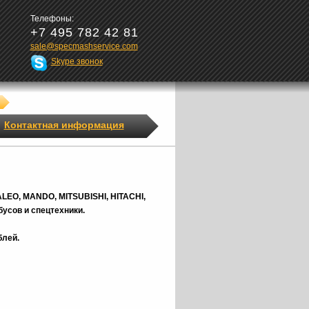
Телефоны:
+7 495 782 42 81
sale@specmashservice.com
Skype звонок
Контактная информация
ALEO, MANDO, MITSUBISHI, HITACHI,
усов и спецтехники.
блей.