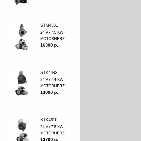
STM4331
24 V / 7.5 KW
MOTORHERZ
16300 p.
STK4442
24 V / 7.4 KW
MOTORHERZ
13000 p.
STK4610
24 V / 7.5 KW
MOTORHERZ
13700 p.