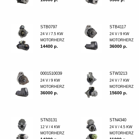
STB0797
STB4117
24 V / 7.5 KW
24 V / 9 KW
MOTORHERZ
MOTORHERZ
14400 p.
36000 p.
0001510039
STW3213
24 V / 9 KW
24 V / 7 KW
MOTORHERZ
MOTORHERZ
36000 p.
15600 p.
STN3131
STN4340
12 V / 4 KW
24 V / 4.5 KW
MOTORHERZ
MOTORHERZ