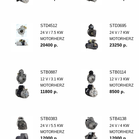
STD4512
STD3695
24 V / 7.5 KW
24 V / 7 KW
MOTORHERZ
MOTORHERZ
20400 p.
23250 p.
STB0887
STB0114
12 V / 3.1 KW
12 V / 3 KW
MOTORHERZ
MOTORHERZ
11800 p.
8500 p.
STB0383
STB4138
24 V / 5.5 KW
24 V / 4 KW
MOTORHERZ
MOTORHERZ
12000 p.
12000 p.