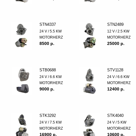
STN4337
STN2489
24 V / 5.5 KW
12 V / 2.5 KW
MOTORHERZ
MOTORHERZ
8500 p.
25000 p.
STB0688
STV1128
24 V / 6.6 KW
24 V / 6.6 KW
MOTORHERZ
MOTORHERZ
9000 p.
12400 p.
STK3292
STK4040
24 V / 7.5 KW
24 V / 5 KW
MOTORHERZ
MOTORHERZ
16900 p.
10600 p.