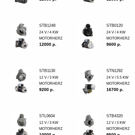
STB1248
STB0120
24 V / 4 KW
24 V / 4 KW
MOTORHERZ
MOTORHERZ
12000 p.
9600 p.
STB1130
STN1292
12 V / 3 KW
24 V / 5.5 KW
MOTORHERZ
MOTORHERZ
9200 p.
16700 p.
STL0604
STB4320
12 V / 3 KW
12 V / 3 KW
MOTORHERZ
MOTORHERZ
10000 p.
9500 p.