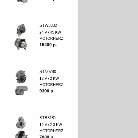
STW3332
24 V / 45 KW
MOTORHERZ
15400 p.
STN0780
12 V / 2 KW
MOTORHERZ
9300 p.
STB3181
12 V / 2.3 KW
MOTORHERZ
7000 p.