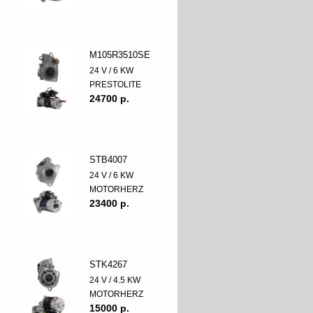
M105R3510SE
24 V / 6 KW
PRESTOLITE
24700 p.
STB4007
24 V / 6 KW
MOTORHERZ
23400 p.
STK4267
24 V / 4.5 KW
MOTORHERZ
15000 p.