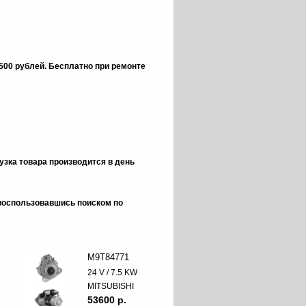
 500 рублей.
Бесплатно при ремонте
зка товара производится в день
 воспользовавшись поиском по
M9T84771
24 V / 7.5 KW
MITSUBISHI
53600 p.