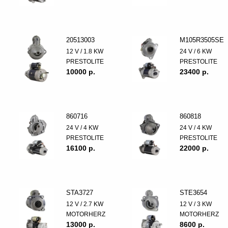
20513003
M105R3505SE
12 V / 1.8 KW
24 V / 6 KW
PRESTOLITE
PRESTOLITE
10000 p.
23400 p.
860716
860818
24 V / 4 KW
24 V / 4 KW
PRESTOLITE
PRESTOLITE
16100 p.
22000 p.
STA3727
STE3654
12 V / 2.7 KW
12 V / 3 KW
MOTORHERZ
MOTORHERZ
13000 p.
8600 p.