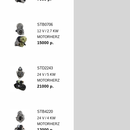
STB0706
12 V / 2.7 KW
MOTORHERZ
15000 p.
STD2243
24 V / 5 KW
MOTORHERZ
21000 p.
STB4220
24 V / 4 KW
MOTORHERZ
12000 p.