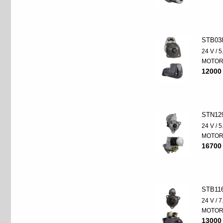
STB03
24 V / 
MOTO
12000
STN12
24 V / 
MOTO
16700
STB11
24 V / 
MOTO
13000