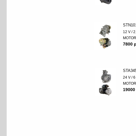
STN10
12 V / 
MOTO
7800 p
STA34
24 V / 
MOTO
19000