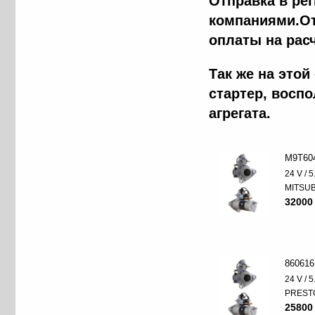
Отправка в ре
компаниями.От
оплаты на рас
Так же на это
стартер, восп
агрегата.
M9T60
24 V / 
MITSUB
32000
860616
24 V / 
PREST
25800