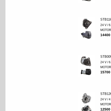
STB11
24 V / 
MOTO
14400
STB00
24 V / 
MOTO
15700
STB12
24 V / 
MOTO
12500