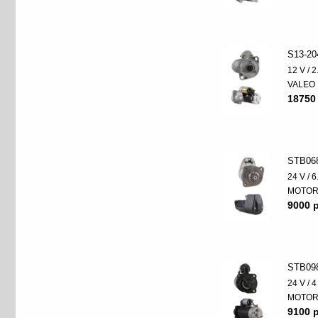
S13-20
12 V / 
VALEO
18750
STB06
24 V / 
MOTO
9000 p
STB09
24 V / 
MOTO
9100 p