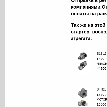
Отправка в ре
компаниями.От
оплаты на рас
Так же на это
стартер, восп
агрегата.
S13-13
12 V / 
HITACH
44500
STH26
12 V / 
MOTO
10500