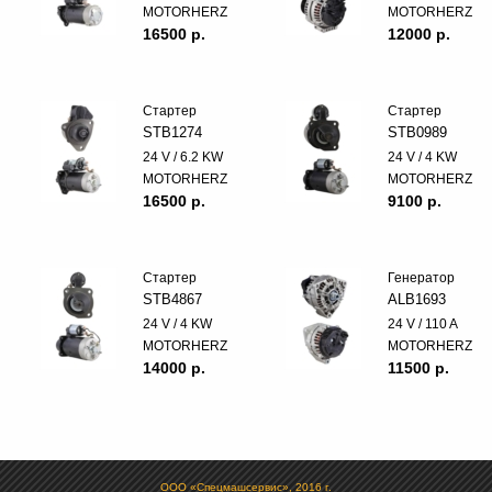
MOTORHERZ
MOTORHERZ
16500 p.
12000 p.
Стартер
Стартер
STB1274
STB0989
24 V / 6.2 KW
24 V / 4 KW
MOTORHERZ
MOTORHERZ
16500 p.
9100 p.
Стартер
Генератор
STB4867
ALB1693
24 V / 4 KW
24 V / 110 A
MOTORHERZ
MOTORHERZ
14000 p.
11500 p.
ООО «Спецмашсервис», 2016 г.