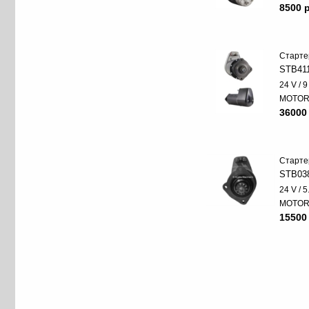
8500 p
Старте
STB41
24 V / 
MOTO
36000
Старте
STB03
24 V / 
MOTO
15500