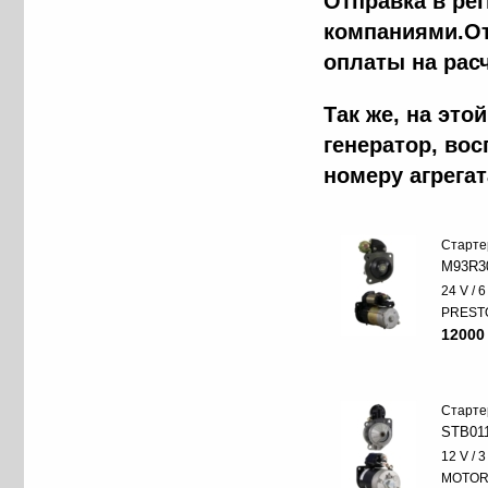
Отправка в ре
компаниями.От
оплаты на рас
Так же, на эт
генератор, во
номеру агрега
Старте
M93R3
24 V / 
PREST
12000
Старте
STB01
12 V / 
MOTO