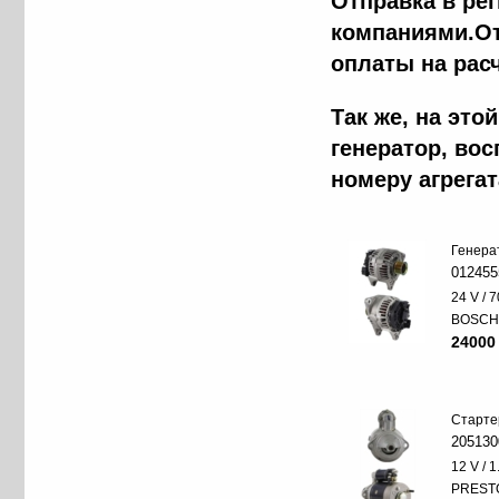
Отправка в ре
компаниями.От
оплаты на рас
Так же, на эт
генератор, во
номеру агрега
Генера
012455
24 V / 7
BOSC
24000
Старте
205130
12 V / 
PREST