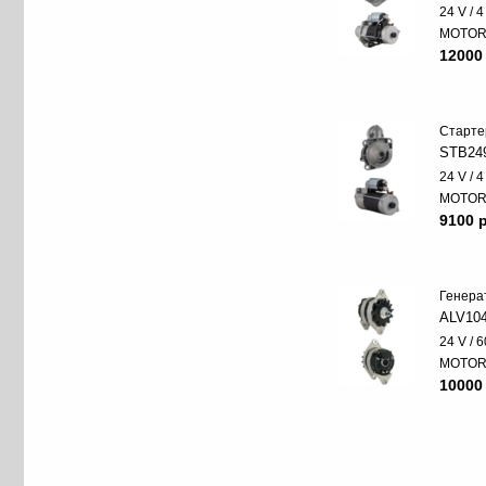
24 V / 
MOTO
12000
Старте
STB24
24 V / 
MOTO
9100 p
Генера
ALV10
24 V / 6
MOTO
10000