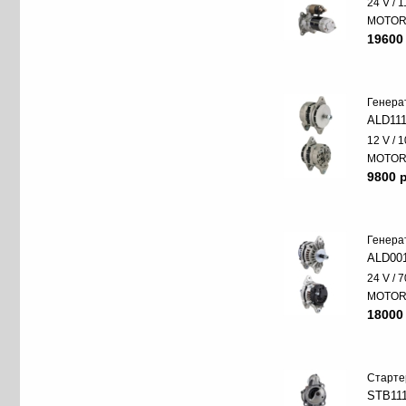
24 V / 
MOTO
19600
Генера
ALD11
12 V / 
MOTO
9800 p
Генера
ALD00
24 V / 7
MOTO
18000
Старте
STB11