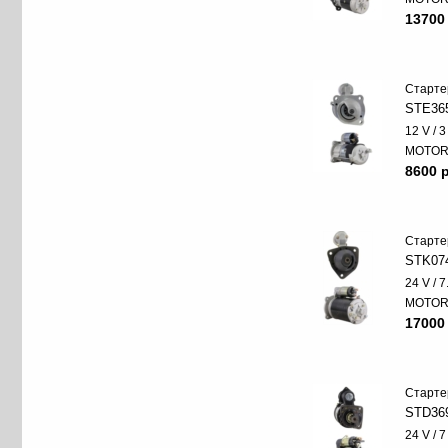
13700
Старте
STE36
12 V / 
MOTO
8600 p
Старте
STK07
24 V / 
MOTO
17000
Старте
STD36
24 V / 