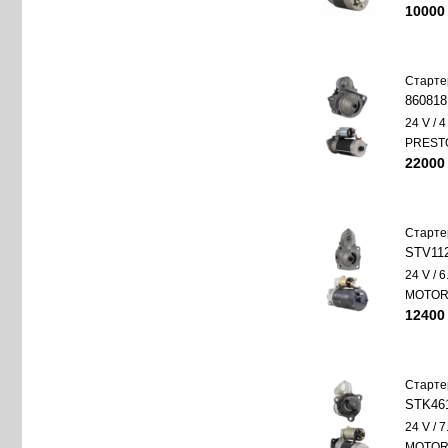
10000
Старте
860818
24 V / 
PREST
22000
Старте
STV11
24 V / 
MOTO
12400
Старте
STK46
24 V / 
MOTO