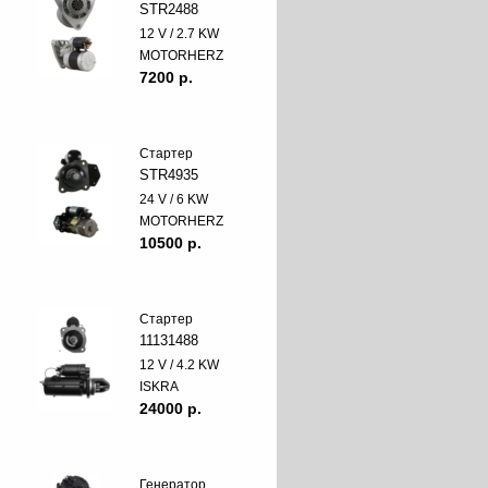
STR2488
12 V / 2.7 KW
MOTORHERZ
7200 p.
Стартер
STR4935
24 V / 6 KW
MOTORHERZ
10500 p.
Стартер
11131488
12 V / 4.2 KW
ISKRA
24000 p.
Генератор