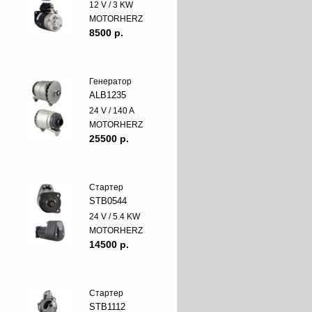
12 V / 3 KW
MOTORHERZ
8500 p.
Генератор
ALB1235
24 V / 140 A
MOTORHERZ
25500 p.
Стартер
STB0544
24 V / 5.4 KW
MOTORHERZ
14500 p.
Стартер
STB1112