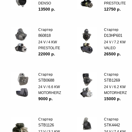
DENSO
PRESTOLITE
13500 p.
12750 p.
Стартер
Стартер
860818
D13HP601
24 V / 4 KW
24 V / 7.2 KW
PRESTOLITE
VALEO
22000 p.
26500 p.
Стартер
Стартер
STB0688
STB1269
24 V / 6.6 KW
24 V / 6.2 KW
MOTORHERZ
MOTORHERZ
9000 p.
15000 p.
Стартер
Стартер
STB1126
STK4442
12 V / 3.1 KW
24 V / 7.4 KW