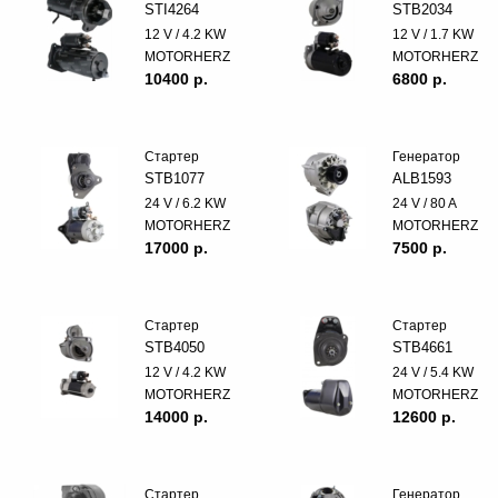
STI4264
STB2034
12 V / 4.2 KW
12 V / 1.7 KW
MOTORHERZ
MOTORHERZ
10400 p.
6800 p.
Стартер
Генератор
STB1077
ALB1593
24 V / 6.2 KW
24 V / 80 A
MOTORHERZ
MOTORHERZ
17000 p.
7500 p.
Стартер
Стартер
STB4050
STB4661
12 V / 4.2 KW
24 V / 5.4 KW
MOTORHERZ
MOTORHERZ
14000 p.
12600 p.
Стартер
Генератор