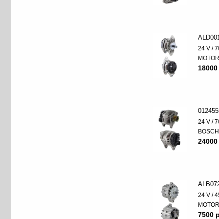
ALD00
24 V / 7
MOTO
18000
012455
24 V / 7
BOSC
24000
ALB07
24 V / 4
MOTO
7500 p