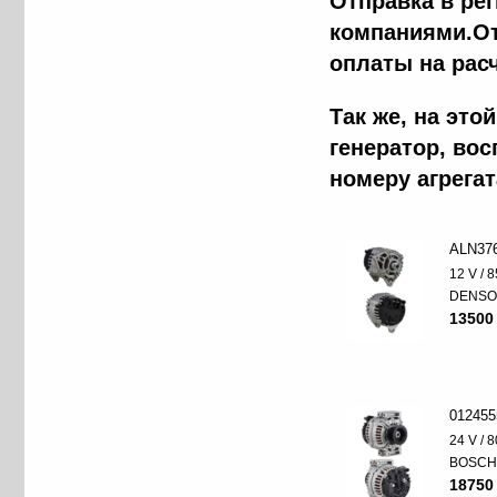
Отправка в ре
компаниями.От
оплаты на рас
Так же, на эт
генератор, во
номеру агрега
ALN37
12 V / 8
DENS
13500
012455
24 V / 8
BOSC
18750