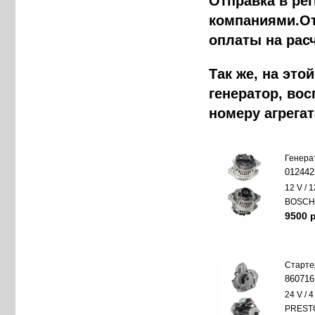
Отправка в ре
компаниями.От
оплаты на рас
Так же, на эт
генератор, во
номеру агрега
Генера
012442
12 V / 
BOSC
9500 p
Старте
860716
24 V / 
PREST