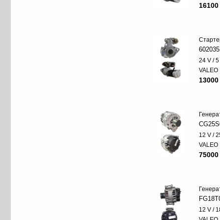
16100
Старте
602035
24 V / 
VALEO
13000
Генера
CG25S
12 V / 
VALEO
75000
Генера
FG18T
12 V / 
VALEO