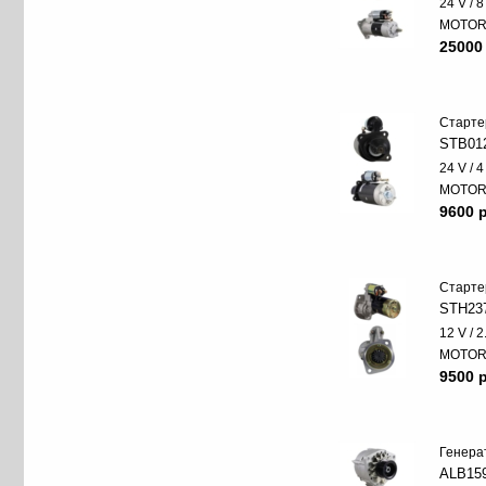
24 V / 
MOTO
25000
Старте
STB01
24 V / 
MOTO
9600 p
Старте
STH23
12 V / 
MOTO
9500 p
Генера
ALB15