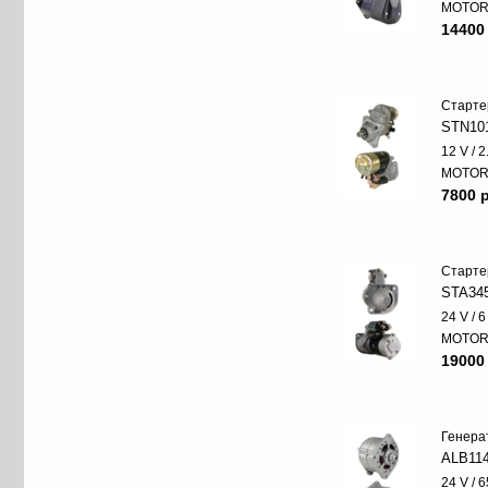
MOTO
14400
Старте
STN10
12 V / 
MOTO
7800 p
Старте
STA34
24 V / 
MOTO
19000
Генера
ALB11
24 V / 6