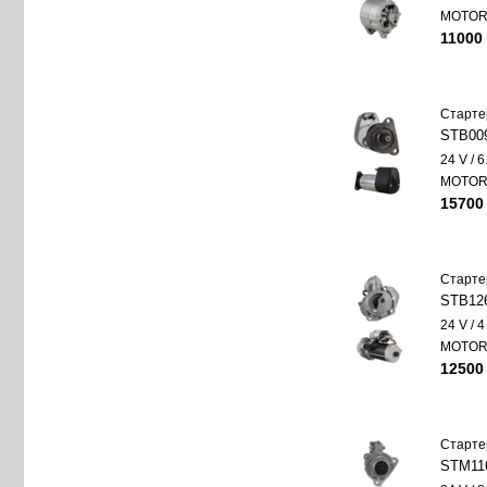
MOTO
11000 
Старте
STB00
24 V / 
MOTO
15700
Старте
STB12
24 V / 
MOTO
12500
Старте
STM11