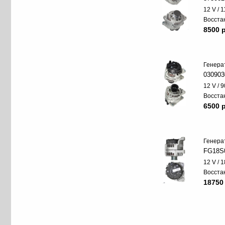
12 V / 
Восста
8500 p
Генера
030903
12 V / 9
Восста
6500 p
Генера
FG18S
12 V / 
Восста
18750