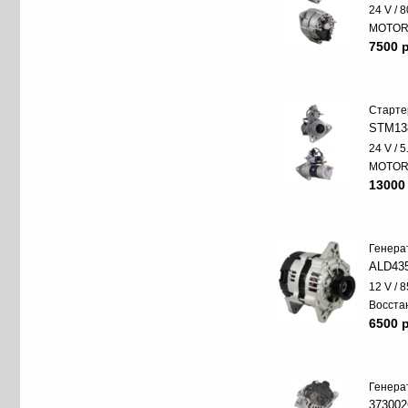
24 V / 8
MOTO
7500 p
Старте
STM13
24 V / 
MOTO
13000
Генера
ALD43
12 V / 8
Восста
6500 p
Генера
37300