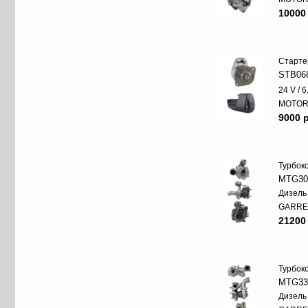
10000
Старте
STB06
24 V / 
MOTO
9000 p
Турбок
MTG30
Дизель
GARRE
21200
Турбок
MTG33
Дизель