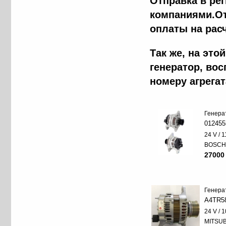
Отправка в ре
компаниями.От
оплаты на рас
Так же, на эт
генератор, во
номеру агрега
Генера
012455
24 V / 
BOSC
27000
Генера
A4TR5
24 V / 
MITSUB