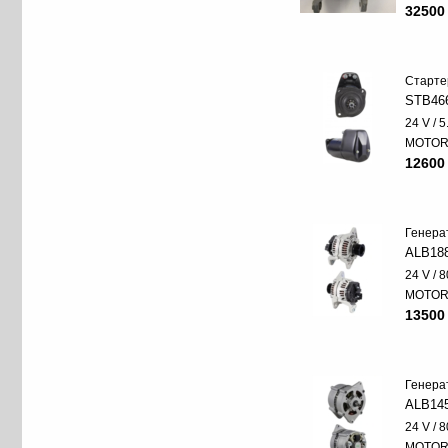
32500
Старте
STB46
24 V / 
MOTO
12600
Генера
ALB18
24 V / 8
MOTO
13500
Генера
ALB14
24 V / 8
MOTO