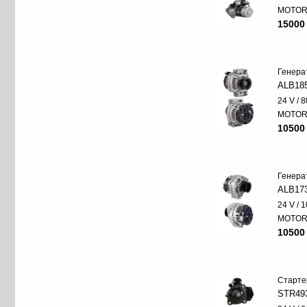
MOTO
15000
Генера
ALB18
24 V / 8
MOTO
10500
Генера
ALB17
24 V / 
MOTO
10500
Старте
STR49