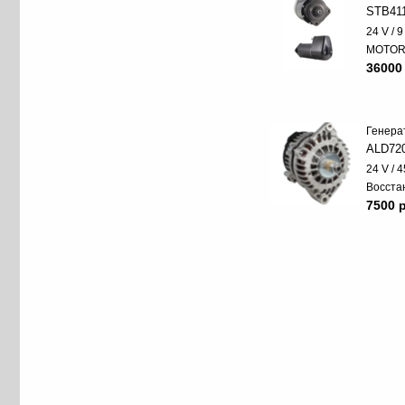
STB41
24 V / 
MOTO
36000
Генера
ALD72
24 V / 4
Восста
7500 p