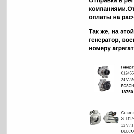
Отправка в ре
компаниями.От
оплаты на рас
Так же, на эт
генератор, во
номеру агрега
Генера
012455
24 V / 8
BOSC
18750
Старте
STD17
12 V / 
DELCO