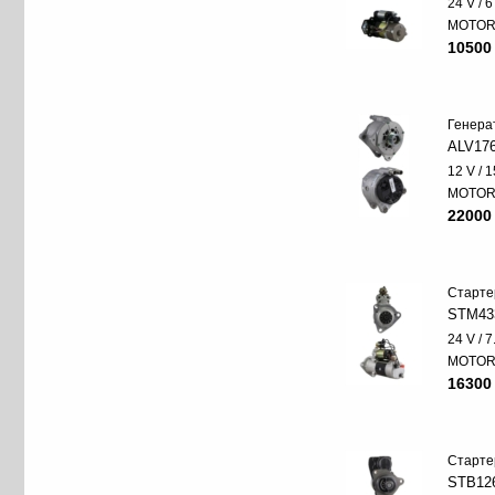
24 V / 
MOTO
10500
Генера
ALV17
12 V / 
MOTO
22000
Старте
STM43
24 V / 
MOTO
16300
Старте
STB12