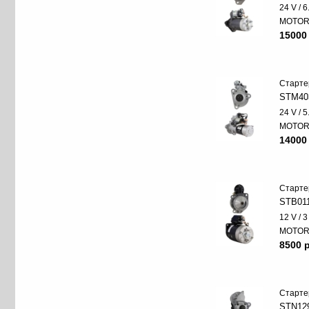
24 V / 
MOTO
15000
Старте
STM40
24 V / 
MOTO
14000
Старте
STB01
12 V / 
MOTO
8500 p
Старте
STN12