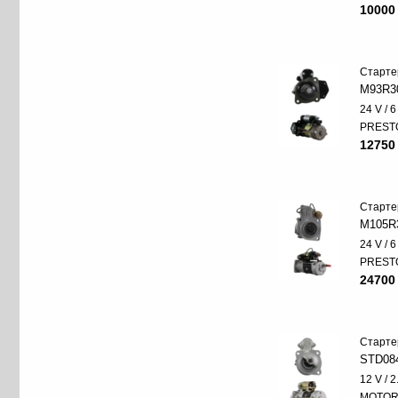
10000
Старте
M93R3
24 V / 
PREST
12750
Старте
M105R
24 V / 
PREST
24700
Старте
STD08
12 V / 
MOTO