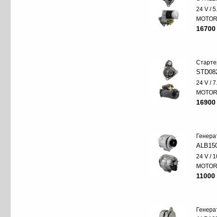
24 V / 
MOTO
16700
Старте
STD08
24 V / 
MOTO
16900
Генера
ALB15
24 V / 
MOTO
11000 
Генера