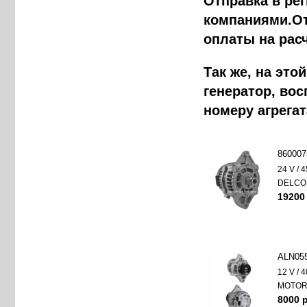
Отправка в ре
компаниями.От
оплаты на рас
Так же, на эт
генератор, во
номеру агрега
860007
24 V / 4
DELCO
19200
ALN05
12 V / 4
MOTO
8000 p