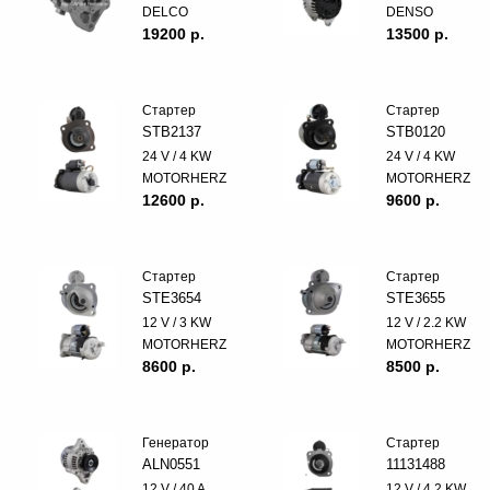
DELCO
DENSO
19200 p.
13500 p.
Стартер
Стартер
STB2137
STB0120
24 V / 4 KW
24 V / 4 KW
MOTORHERZ
MOTORHERZ
12600 p.
9600 p.
Стартер
Стартер
STE3654
STE3655
12 V / 3 KW
12 V / 2.2 KW
MOTORHERZ
MOTORHERZ
8600 p.
8500 p.
Генератор
Стартер
ALN0551
11131488
12 V / 40 A
12 V / 4.2 KW