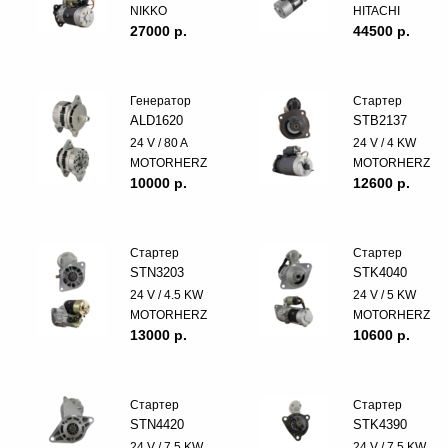
NIKKO
HITACHI
27000 p.
44500 p.
Генератор
Стартер
ALD1620
STB2137
24 V / 80 A
24 V / 4 KW
MOTORHERZ
MOTORHERZ
10000 p.
12600 p.
Стартер
Стартер
STN3203
STK4040
24 V / 4.5 KW
24 V / 5 KW
MOTORHERZ
MOTORHERZ
13000 p.
10600 p.
Стартер
Стартер
STN4420
STK4390
24 V / 7.5 KW
24 V / 7.5 KW