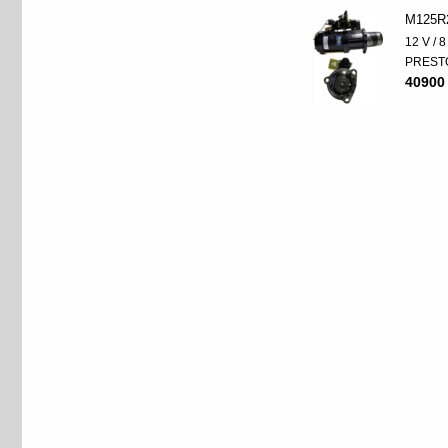
M125R
12 V / 
PREST
40900