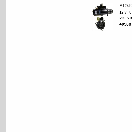
M125R
12 V / 
PREST
40900