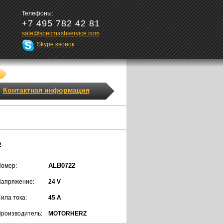
Телефоны:
+7 495 782 42 81
sale@specmashservice.com
Skype звонок
Контактная информация
2
ALB0722
омер:
апряжение:
24 V
ила тока:
45 A
роизводитель:
MOTORHERZ