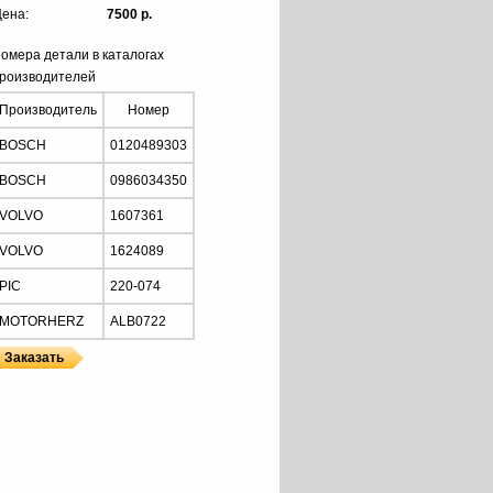
ена:
7500 р.
омера детали в каталогах
роизводителей
Производитель
Номер
BOSCH
0120489303
BOSCH
0986034350
VOLVO
1607361
VOLVO
1624089
PIC
220-074
MOTORHERZ
ALB0722
HERZ