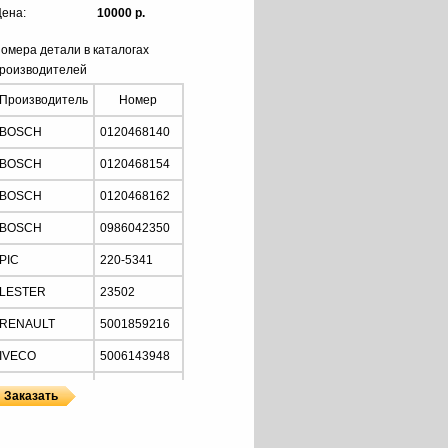
ена:
10000 р.
омера детали в каталогах
роизводителей
Производитель
Номер
BOSCH
0120468140
BOSCH
0120468154
BOSCH
0120468162
BOSCH
0986042350
PIC
220-5341
LESTER
23502
RENAULT
5001859216
IVECO
5006143948
RENAULT
5010306007
RENAULT
5010306801