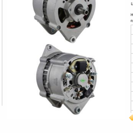
Ц
Н
п