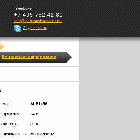
Телефоны:
+7 495 782 42 81
sale@specmashservice.com
Skype звонок
Контактная информация
6
ALB1456
омер:
апряжение:
24 V
ила тока:
80 A
роизводитель:
MOTORHERZ