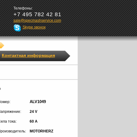
Телефоны:
+7 495 782 42 81
sale@specmashservice.com
Skype звонок
Контактная информация
9
ALV1049
омер:
апряжение:
24 V
ила тока:
60 A
роизводитель:
MOTORHERZ