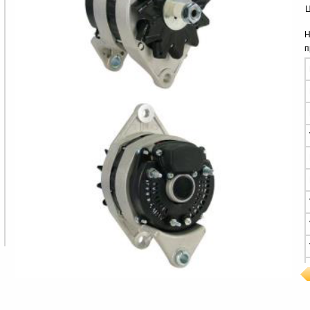
Ц
Н
п