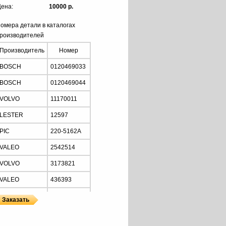
ена:
10000 р.
омера детали в каталогах
роизводителей
Производитель
Номер
BOSCH
0120469033
BOSCH
0120469044
VOLVO
11170011
LESTER
12597
PIC
220-5162A
VALEO
2542514
VOLVO
3173821
VALEO
436393
BOSCH
6033GB3020
VOLVO
813477