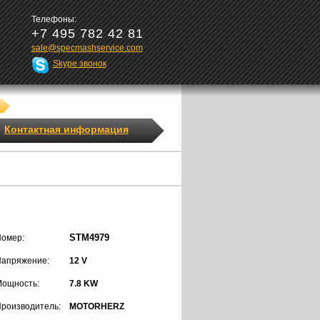
Телефоны:
+7 495 782 42 81
sale@specmashservice.com
Skype звонок
Контактная информация
STM4979
омер:
апряжение:
12 V
ощность:
7.8 KW
роизводитель:
MOTORHERZ