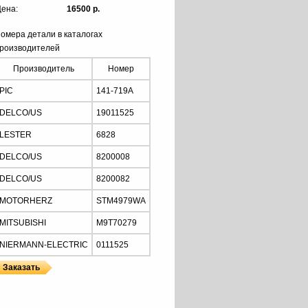
ена:
16500 р.
омера детали в каталогах
роизводителей
Производитель
Номер
PIC
141-719A
DELCO/US
19011525
LESTER
6828
DELCO/US
8200008
DELCO/US
8200082
MOTORHERZ
STM4979WA
MITSUBISHI
M9T70279
NIERMANN-ELECTRIC
0111525