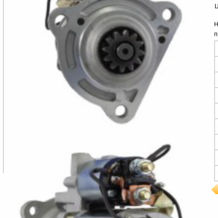
Ц
Н
п