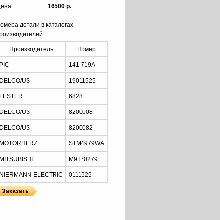
ена:
16500 р.
омера детали в каталогах
роизводителей
Производитель
Номер
PIC
141-719A
DELCO/US
19011525
LESTER
6828
DELCO/US
8200008
DELCO/US
8200082
MOTORHERZ
STM4979WA
MITSUBISHI
M9T70279
NIERMANN-ELECTRIC
0111525