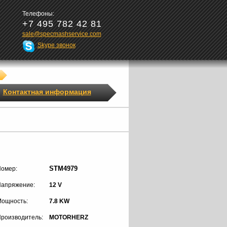
Телефоны:
+7 495 782 42 81
sale@specmashservice.com
Skype звонок
Контактная информация
STM4979
омер:
апряжение:
12 V
ощность:
7.8 KW
роизводитель:
MOTORHERZ