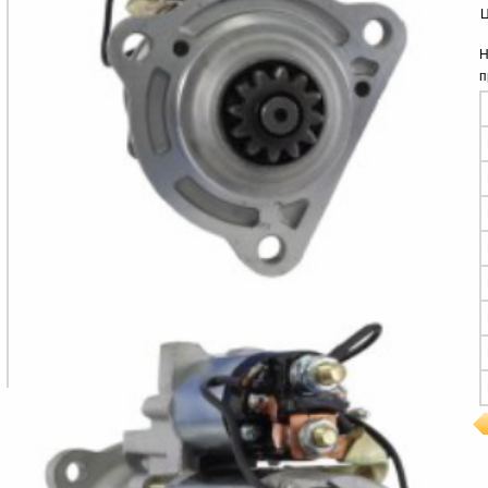
Ц
Н
п