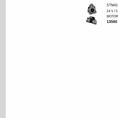
STM41
24 V / 
MOTO
13500