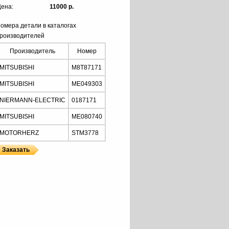
ена:
11000 р.
омера детали в каталогах
роизводителей
Производитель
Номер
MITSUBISHI
M8T87171
MITSUBISHI
ME049303
NIERMANN-ELECTRIC
0187171
MITSUBISHI
ME080740
MOTORHERZ
STM3778
Z