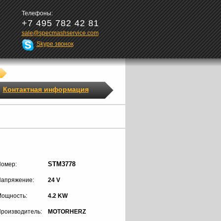
Телефоны:
+7 495 782 42 81
sale@specmashservice.com
Skype звонок
Контактная информация
STM3778
омер:
апряжение:
24 V
ощность:
4.2 KW
роизводитель:
MOTORHERZ