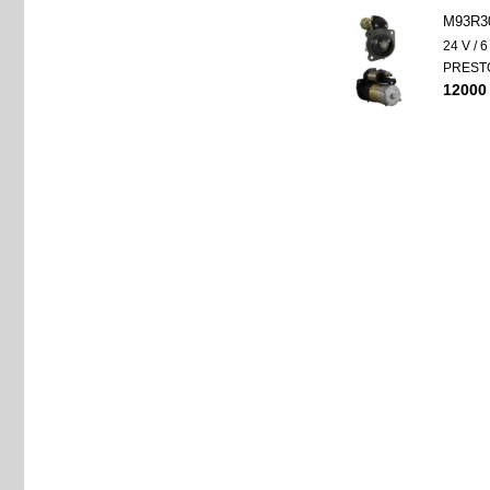
M93R3
24 V / 
PREST
12000