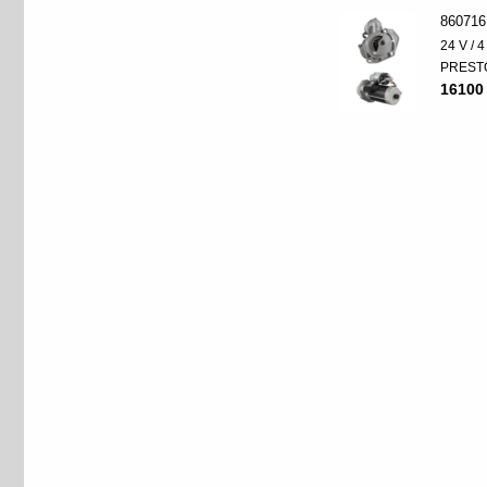
860716
24 V / 
PREST
16100