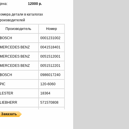
ена:
12000 р.
омера детали в каталогах
роизводителей
Производитель
Номер
BOSCH
0001231002
MERCEDES BENZ
0041518401
MERCEDES BENZ
0051512001
MERCEDES BENZ
0051512201
BOSCH
0986017240
PIC
120-6060
LESTER
18364
LIEBHERR
571570808
MERCEDES BENZ
A0061512201
DELCO
101724DR