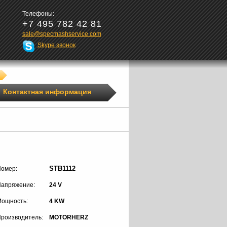
Телефоны:
+7 495 782 42 81
sale@specmashservice.com
Skype звонок
Контактная информация
STB1112
омер:
апряжение:
24 V
ощность:
4 KW
роизводитель:
MOTORHERZ