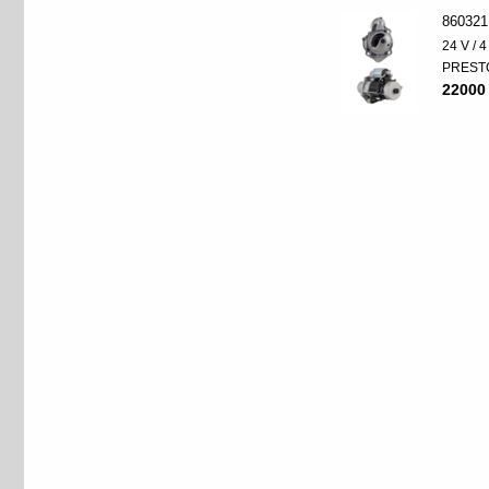
860321
24 V / 
PREST
22000