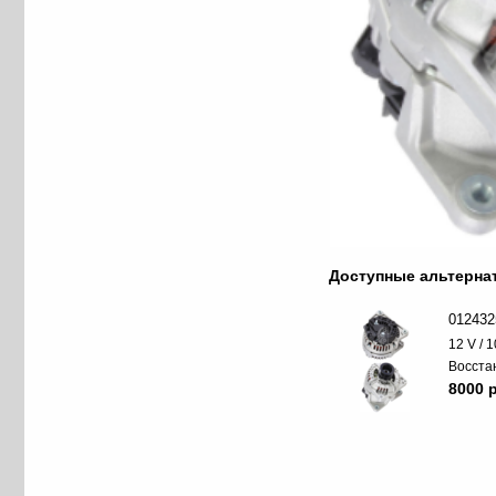
Доступные альтерн
012432
12 V / 
Восста
8000 p