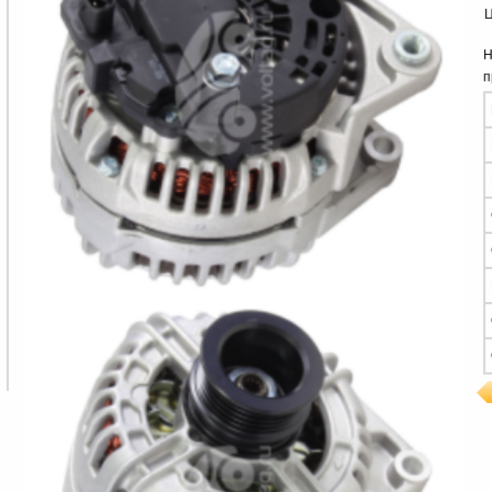
Ц
Н
п