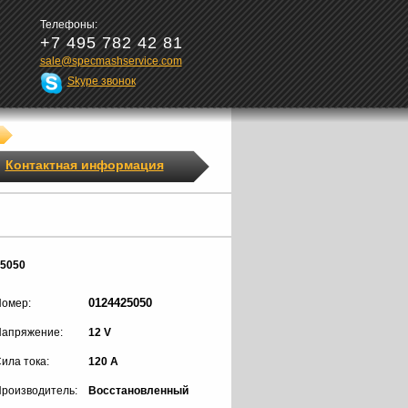
Телефоны:
+7 495 782 42 81
sale@specmashservice.com
Skype звонок
Контактная информация
25050
0124425050
омер:
апряжение:
12 V
ила тока:
120 A
роизводитель:
Восстановленный