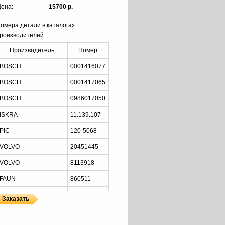
ена:
15700 р.
омера детали в каталогах
роизводителей
Производитель
Номер
BOSCH
0001416077
BOSCH
0001417065
BOSCH
0986017050
ISKRA
11.139.107
PIC
120-5068
VOLVO
20451445
VOLVO
8113918
FAUN
860511
ISKRA
IS9096
ISKRA
11139107