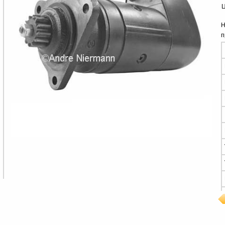
Ц
Н
п