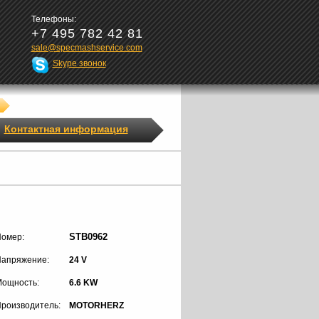
Телефоны:
+7 495 782 42 81
sale@specmashservice.com
Skype звонок
Контактная информация
STB0962
омер:
апряжение:
24 V
ощность:
6.6 KW
роизводитель:
MOTORHERZ