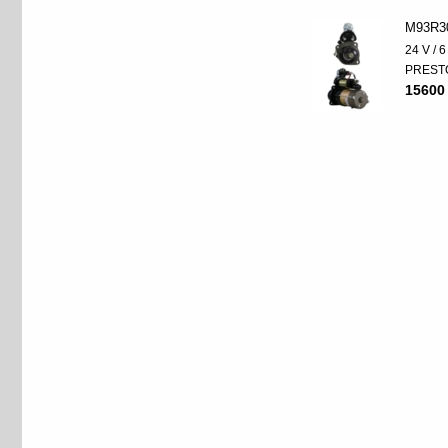
M93R3
24 V / 
PREST
15600