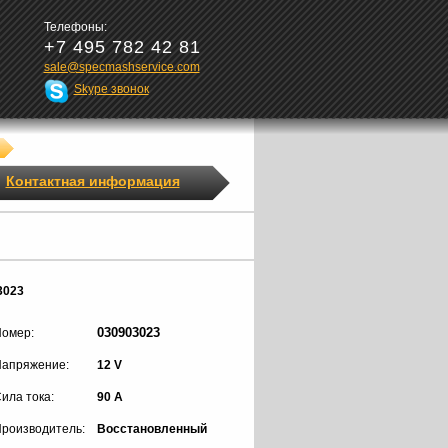
Телефоны:
+7 495 782 42 81
sale@specmashservice.com
Skype звонок
Контактная информация
3023
030903023
омер:
апряжение:
12 V
ила тока:
90 A
роизводитель:
Восстановленный