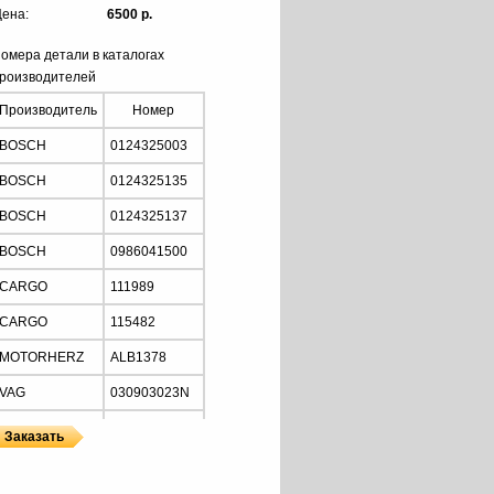
ена:
6500 р.
омера детали в каталогах
роизводителей
Производитель
Номер
BOSCH
0124325003
BOSCH
0124325135
BOSCH
0124325137
BOSCH
0986041500
CARGO
111989
CARGO
115482
MOTORHERZ
ALB1378
VAG
030903023N
VAG
038903023A
VAG
06A903023X
ановленный