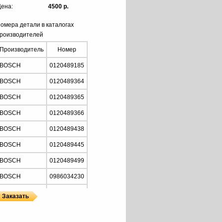
ена:
4500 р.
омера детали в каталогах
роизводителей
Производитель
Номер
BOSCH
0120489185
BOSCH
0120489364
BOSCH
0120489365
BOSCH
0120489366
BOSCH
0120489438
BOSCH
0120489445
BOSCH
0120489499
BOSCH
0986034230
CARGO
111539
CARGO
112149
ановленный