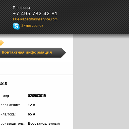
Телефоны:
+7 495 782 42 81
sale@specmashservice.com
Skype звонок
Контактная информация
3015
026903015
омер:
апряжение:
12 V
ила тока:
65 A
роизводитель:
Восстановленный