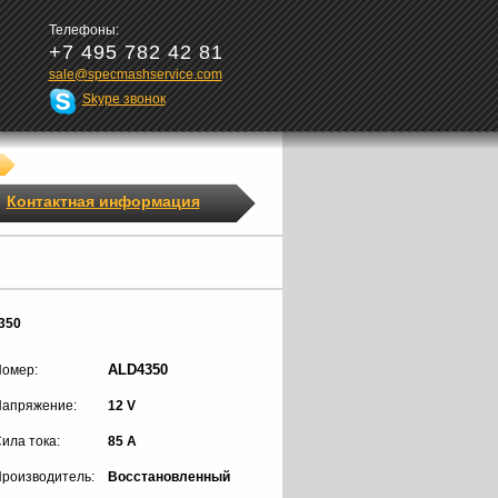
Телефоны:
+7 495 782 42 81
sale@specmashservice.com
Skype звонок
Контактная информация
350
ALD4350
омер:
апряжение:
12 V
ила тока:
85 A
роизводитель:
Восстановленный