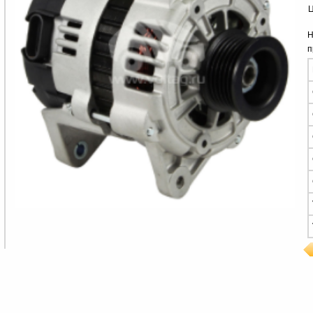
Ц
Н
п