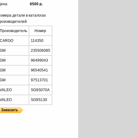
ена:
6500 р.
омера детали в каталогах
роизводителей
Производитель
Номер
CARGO
114350
GM
235506085
GM
96499043
GM
96540541
GM
97513701
VALEO
SG9S070A
VALEO
SG9S130