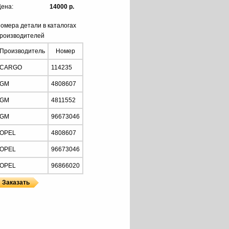
ена:
14000 р.
омера детали в каталогах
роизводителей
Производитель
Номер
CARGO
114235
GM
4808607
GM
4811552
GM
96673046
OPEL
4808607
OPEL
96673046
OPEL
96866020