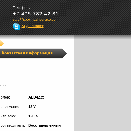
Телефоны:
+7 495 782 42 81
sale@specmashservice.com
Skype звонок
Контактная информация
235
ALD4235
омер:
апряжение:
12 V
ила тока:
120 A
роизводитель:
Восстановленный