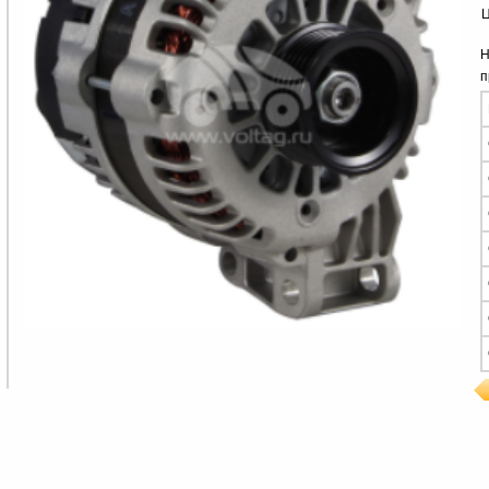
Ц
Н
п