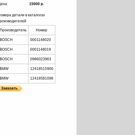
ена:
15000 р.
омера детали в каталогах
роизводителей
Производитель
Номер
BOSCH
0001148020
BOSCH
0001148019
BOSCH
0986023963
BMW
12418515900
BMW
12418581098