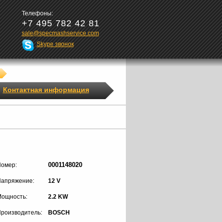
Телефоны:
+7 495 782 42 81
sale@specmashservice.com
Skype звонок
Контактная информация
0001148020
омер:
апряжение:
12 V
ощность:
2.2 KW
роизводитель:
BOSCH