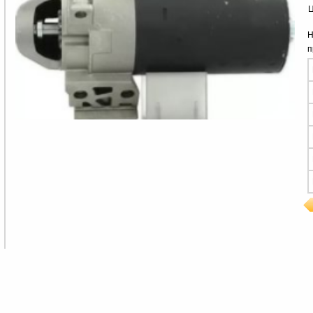
Ц
Н
п